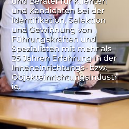
und Berater für Klienten
und Kandidaten bei der
Identifikation, Selektion
und Gewinnung von
Führungskräften und
Spezialisten mit mehr als
25 Jahren Erfahrung in der
Inneneinrichtungs- bzw.
Objekteinrichtungsindustr
ie.