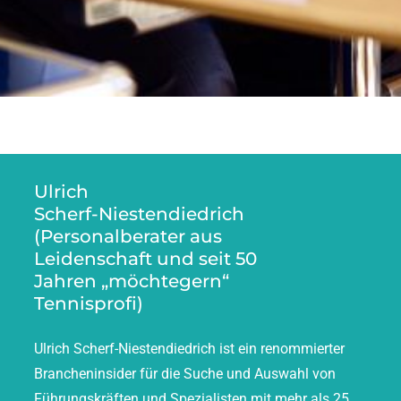
Ulrich
Scherf-Niestendiedrich
(Personalberater aus
Leidenschaft und seit 50
Jahren „möchtegern“
Tennisprofi)
Ulrich Scherf-Niestendiedrich ist ein renommierter
Brancheninsider für die Suche und Auswahl von
Führungskräften und Spezialisten mit mehr als 25