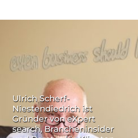
Ulrich Scherf-
Niestendiedrich ist
Gründer von eXpert
search, Brancheninsider